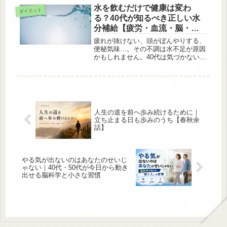
できるものです。ここでは、幸福の鍵
水を飲むだけで健康は変わ
ダイエット
となる5つのシンプルな方法を詳しく
る？40代が知るべき正しい水
説...
分補給【疲労・血流・脳・ダ
イエット】
疲れが抜けない、頭がぼんやりする、
便秘気味…。その不調は水不足が原因
かもしれません。40代は気づかないう
ちに脱水になりやすい年代です。本記
事では水の健康効果や正しい飲み方、
水分補給のタイミングを分かりやすく
解説します。
人生の道を前へ歩み続けるために｜
立ち止まる日も歩みのうち【春秋余
話】
やる気が出ないのはあなたのせいじ
ゃない｜40代・50代が今日から動き
出せる脳科学と小さな習慣