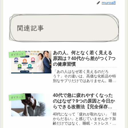
muroa8
関連記事
あの人、何となく若く見える
ダイエット
原因は？40代から差がつく7つ
の健康習慣
「あの人はなぜ若く見えるのだろ
う？」その違いは、高価な化粧品や特
別なサプリだけではありません。睡
眠、食事、運動、姿勢、笑顔など、40
代から差がつく7つの健康習慣を分か
りやすく解説します。
40代で急に疲れやすくなった
ダイエット
のはなぜ？9つの原因と今日か
らできる改善法【完全保存
版】
40代になって「疲れが取れない」「朝
からだるい」と感じていませんか？加
齢だけではなく、睡眠・ストレス・血
糖値・筋肉量・食事・自律神経など複