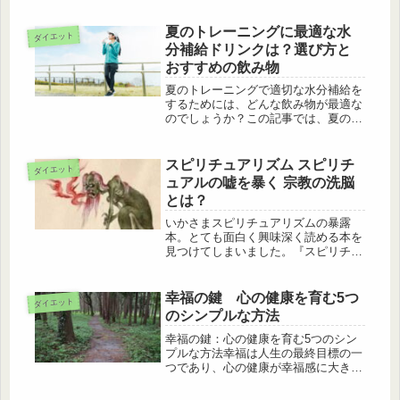
数の要因が関係しています。本記事で
は40代が疲れやすくなる本当の理由を
夏のトレーニングに最適な水
ダイエット
図解付きでわかりやすく解説し、今日
分補給ドリンクは？選び方と
から始められる改善法をご紹介しま
おすすめの飲み物
す。
夏のトレーニングで適切な水分補給を
するためには、どんな飲み物が最適な
のでしょうか？この記事では、夏のト
レーニングにおすすめの水分補給ドリ
ンクとその選び方について解説しま
す。水やスポーツドリンク、ココナッ
スピリチュアリズム スピリチ
ダイエット
ツウォーターなどの選択肢を紹介し、
ュアルの嘘を暴く 宗教の洗脳
トレーニング効果を最大化するための
とは？
ポイントもお伝えします。
いかさまスピリチュアリズムの暴露
本。とても面白く興味深く読める本を
見つけてしまいました。『スピリチュ
アリズム』苫米地英人著近年流行りの
いわゆるスピリチュアルへの世界に警
鐘を鳴らす。自分が宗教家であるとい
幸福の鍵 心の健康を育む5つ
ダイエット
う自覚をもつ人や特に伝統宗教に身を
のシンプルな方法
おく...
幸福の鍵：心の健康を育む5つのシン
プルな方法幸福は人生の最終目標の一
つであり、心の健康が幸福感に大きな
影響を与えます。しかし、幸福は遠い
ものではなく、シンプルな方法で達成