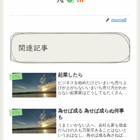
0
muroa8
関連記事
起業したら
コラム
ビジネスを始めたけどいまいち売り上
げが上がらないいまいち売り方がわか
らない起業家はどうしてもたくさんの
壁にぶち当たります。いくら眉間にシ
ワをよせてもアイデアがでてこないの
です。なぜならばあなたは情報弱者に
為せば成る 為せば成らぬ何事
なっているだからです。ビジネスのア
コラム
も
イ...
うまくいかない人へ、会社も家も借金
だらけの人も万策尽きることはないと
いうおはなし。為せば成る為さねば成