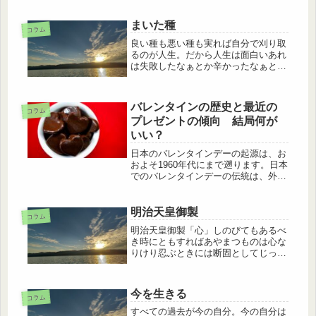
らぬ何事も…この後に、カッコいい言
葉が続くのです。答えは、最後にいい
ます。こんにちは、神主の誠徳です。
まいた種
コラム
為せば成るって、なんとなく聞いたこ
良い種も悪い種も実れば自分で刈り取
と...
るのが人生。だから人生は面白いあれ
は失敗したなぁとか辛かったなぁとか
楽しかったなぁとかそうおもうのが生
きてる証拠。アフェリエイト公告を含
みます。
バレンタインの歴史と最近の
コラム
プレゼントの傾向 結局何が
いい？
日本のバレンタインデーの起源は、お
およそ1960年代にまで遡ります。日本
でのバレンタインデーの伝統は、外国
から導入されたもので、商業的な要素
が強く影響しています。日本のバレン
タインデーでは、一般的に女性が男性
明治天皇御製
コラム
にチョコレートを贈る習慣が主流で...
明治天皇御製「心」しのびてもあるべ
き時にともすればあやまつものは心な
りけり忍ぶときには断固としてじっと
我慢して耐え忍ぶべきであるのに辛抱
しきれずに楽な方へ軽はずみに行動し
てしまい過ちをしてしまい失敗してし
今を生きる
まうのは心のありかたが不十分である
コラム
か...
すべての過去が今の自分。今の自分は