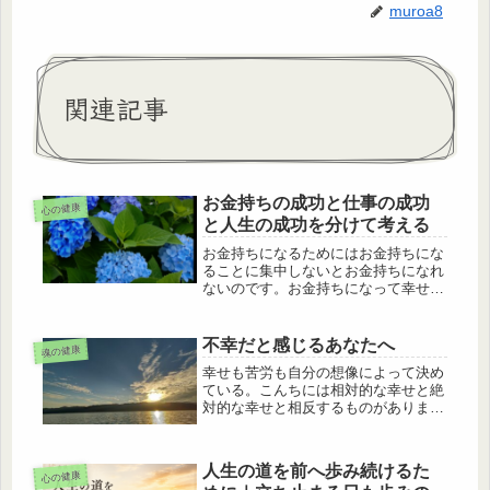
muroa8
関連記事
お金持ちの成功と仕事の成功
心の健康
と人生の成功を分けて考える
お金持ちになるためにはお金持ちにな
ることに集中しないとお金持ちになれ
ないのです。お金持ちになって幸せに
なるなんて欲張りなことを考えたらい
けませんよお金持ちになるにはお金の
考え方からお金を増やす知識つまり金
不幸だと感じるあなたへ
魂の健康
融リテラシーが必要なのですお金の情
幸せも苦労も自分の想像によって決め
報と知識ですお金持ちなるために幸せ
ている。こんちには相対的な幸せと絶
であるとか不幸せであることもなにも
対的な幸せと相反するものがありま
関係ないんです。
す。相対的な幸せというのは誰かによ
って、またはなにかによってもたらさ
れる「幸せ」のことです。たとえばお
人生の道を前へ歩み続けるた
金があれば安心する恋人がいれば安心
心の健康