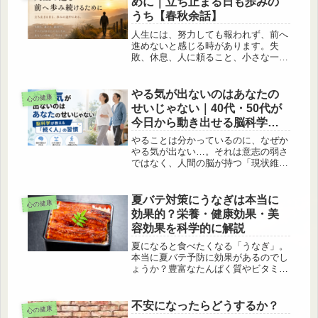
めに｜立ち止まる日も歩みの
する...
うち【春秋余話】
人生には、努力しても報われず、前へ
進めないと感じる時があります。失
敗、休息、人に頼ること、小さな一歩
について考える春秋余話。焦らず、自
分の歩幅で生きるための随筆です。
やる気が出ないのはあなたの
心の健康
せいじゃない｜40代・50代が
今日から動き出せる脳科学と
小さな習慣
やることは分かっているのに、なぜか
やる気が出ない…。それは意志の弱さ
ではなく、人間の脳が持つ「現状維
持」の仕組みが関係しているかもしれ
ません。40代・50代に向けて、ホメオ
スタシス、現状維持バイアス、ドーパ
夏バテ対策にうなぎは本当に
心の健康
ミン、小さな習慣を分かりやすく解説
効果的？栄養・健康効果・美
し、今日から無理なく行動できる方法
容効果を科学的に解説
を紹介します。やる気が、ないときに
どう対処するのか？やるべきことがあ
夏になると食べたくなる「うなぎ」。
るのになぜやる気がでないのか？それ
本当に夏バテ予防に効果があるのでし
でもやる気を、起こす方法を提案いた
ょうか？豊富なたんぱく質やビタミン
します。
A・B群、EPA・DHAなどの栄養素を
科学的な視点で解説。40代・50代の健
康づくりにも役立つ食べ方や注意点も
不安になったらどうするか？
心の健康
紹介します。